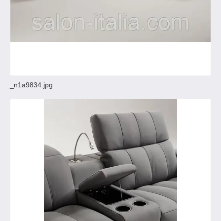
_n1a9834.jpg