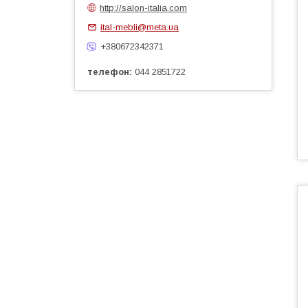
http://salon-italia.com
ital-mebli@meta.ua
+380672342371
телефон
044 2851722