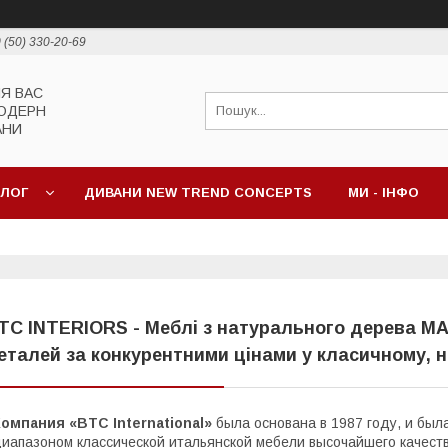
 (50) 330-20-69
ЛЯ ВАС
МОДЕРН
АНИ
АЛОГ
ДИВАНИ NEW TREND CONCEPTS
МИ - ІНФО
TC INTERIORS - Меблі з натурального дерева MA
еталей за конкурентними цінами у класичному, н
омпания «BTC International»
была основана в 1987 году, и была
иапазоном классической итальянской мебели высочайшего качеств