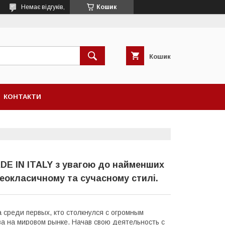
Немає відгуків,
Кошик
Кошик
КОНТАКТИ
DE IN ITALY з увагою до найменших
еокласичному та сучасному стилі.
 среди первых, кто столкнулся с огромным
а на мировом рынке. Начав свою деятельность с