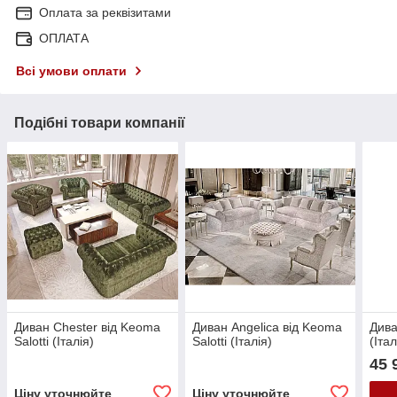
Оплата за реквізитами
ОПЛАТА
Всі умови оплати
Подібні товари компанії
Диван Chester від Keoma
Диван Angelica від Keoma
Дива
Salotti (Італія)
Salotti (Італія)
(Італ
45 
Ціну уточнюйте
Ціну уточнюйте