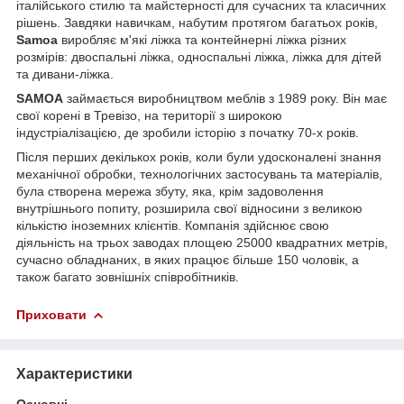
італійського стилю та майстерності для сучасних та класичних
рішень. Завдяки навичкам, набутим протягом багатьох років,
Samoa
виробляє м'які ліжка та контейнерні ліжка різних
розмірів: двоспальні ліжка, односпальні ліжка, ліжка для дітей
та дивани-ліжка.
SAMOA
займається виробництвом меблів з 1989 року. Він має
свої корені в Тревізо, на території з широкою
індустріалізацією, де зробили історію з початку 70-х років.
Після перших декількох років, коли були удосконалені знання
механічної обробки, технологічних застосувань та матеріалів,
була створена мережа збуту, яка, крім задоволення
внутрішнього попиту, розширила свої відносини з великою
кількістю іноземних клієнтів. Компанія здійснює свою
діяльність на трьох заводах площею 25000 квадратних метрів,
сучасно обладнаних, в яких працює більше 150 чоловік, а
також багато зовнішніх співробітників.
Приховати
Характеристики
Основні