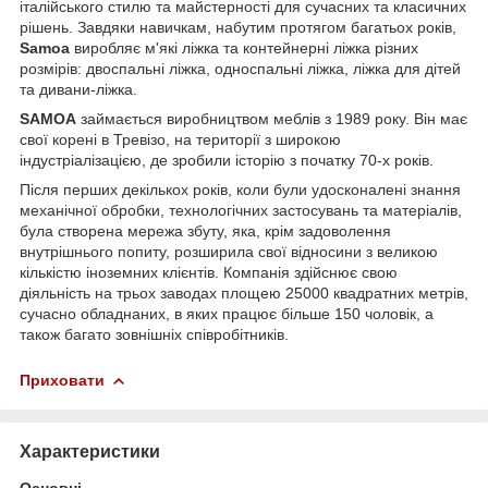
італійського стилю та майстерності для сучасних та класичних
рішень. Завдяки навичкам, набутим протягом багатьох років,
Samoa
виробляє м'які ліжка та контейнерні ліжка різних
розмірів: двоспальні ліжка, односпальні ліжка, ліжка для дітей
та дивани-ліжка.
SAMOA
займається виробництвом меблів з 1989 року. Він має
свої корені в Тревізо, на території з широкою
індустріалізацією, де зробили історію з початку 70-х років.
Після перших декількох років, коли були удосконалені знання
механічної обробки, технологічних застосувань та матеріалів,
була створена мережа збуту, яка, крім задоволення
внутрішнього попиту, розширила свої відносини з великою
кількістю іноземних клієнтів. Компанія здійснює свою
діяльність на трьох заводах площею 25000 квадратних метрів,
сучасно обладнаних, в яких працює більше 150 чоловік, а
також багато зовнішніх співробітників.
Приховати
Характеристики
Основні