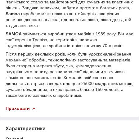
італійського стилю та майстерності для сучасних та класичних
рішень. Завдяки навичкам, набутим протягом багатьох років,
Samoa
виробляє м'які ліжка та контейнерні ліжка різних
розмірів: двоспальні ліжка, односпальні ліжка, ліжка для дітей
та дивани-ліжка.
SAMOA
займається виробництвом меблів з 1989 року. Він має
свої корені в Тревізо, на території з широкою
індустріалізацією, де зробили історію з початку 70-х років.
Після перших декількох років, коли були удосконалені знання
механічної обробки, технологічних застосувань та матеріалів,
була створена мережа збуту, яка, крім задоволення
внутрішнього попиту, розширила свої відносини з великою
кількістю іноземних клієнтів. Компанія здійснює свою
діяльність на трьох заводах площею 25000 квадратних метрів,
сучасно обладнаних, в яких працює більше 150 чоловік, а
також багато зовнішніх співробітників.
Приховати
Характеристики
Основні