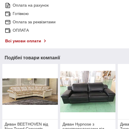
Оплата на рахунок
Готівкою
Оплата за реквізитами
ОПЛАТА
Всі умови оплати
Подібні товари компанії
Диван BEETHOVEN від
Диван Hypnose з
Дива
New Trend Concepts
електрорелаксами від
Tren