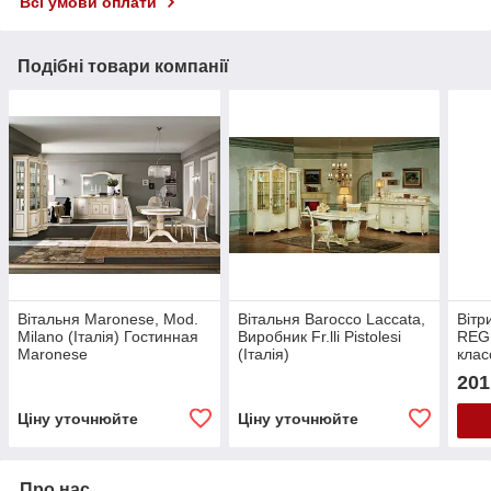
Всі умови оплати
Подібні товари компанії
Вітальня Maronese, Mod.
Вітальня Barocco Laccata,
Вітр
Milano (Італія) Гостинная
Виробник Fr.lli Pistolesi
REGI
Maronese
(Італія)
клас
201
Ціну уточнюйте
Ціну уточнюйте
Про нас