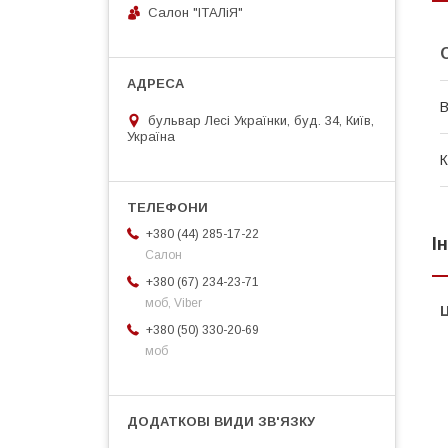
Салон "ІТАЛіЯ"
В
бульвар Лесі Українки, буд. 34, Київ,
Україна
К
+380 (44) 285-17-22
І
Салон
+380 (67) 234-23-71
моб, Viber
Ц
+380 (50) 330-20-69
моб