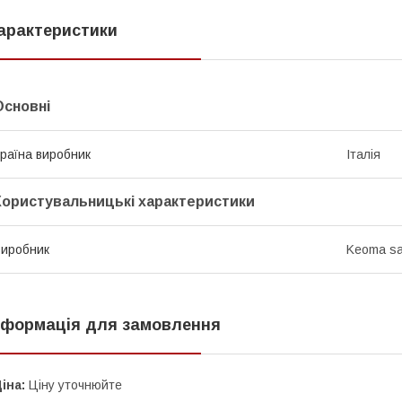
арактеристики
Основні
раїна виробник
Італія
Користувальницькі характеристики
иробник
Keoma sal
нформація для замовлення
іна:
Ціну уточнюйте