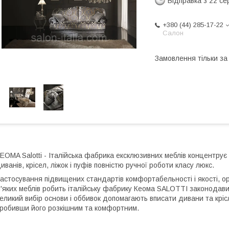
Відправка з 22 се
+380 (44) 285-17-22
Салон
Замовлення тільки з
EOMA Salotti - Італійська фабрика ексклюзивних меблів концентрує
иванів, крісел, ліжок і пуфів повністю ручної роботи класу люкс.
астосування підвищених стандартів комфортабельності і якості, о
'яких меблів робить італійську фабрику Кеома SALOTTI законодавице
еликий вибір основи і оббивок допомагають вписати дивани та кріс
робивши його розкішним та комфортним.