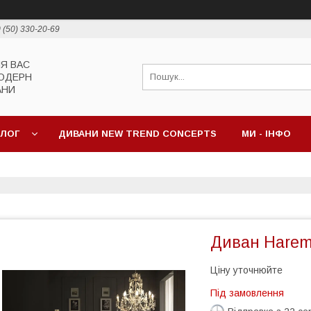
 (50) 330-20-69
ЛЯ ВАС
МОДЕРН
АНИ
АЛОГ
ДИВАНИ NEW TREND CONCEPTS
МИ - ІНФО
Диван Harem 
Ціну уточнюйте
Під замовлення