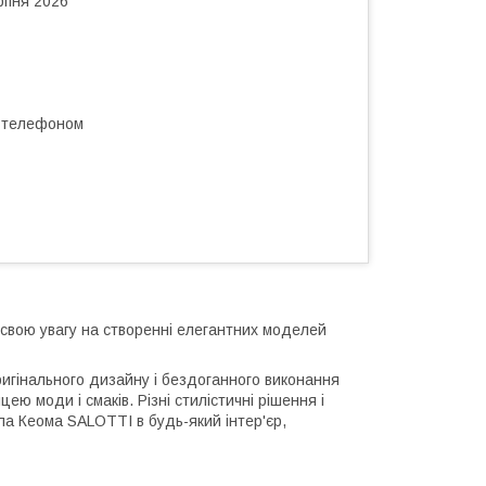
рпня 2026
а телефоном
 свою увагу на створенні елегантних моделей
ригінального дизайну і бездоганного виконання
ю моди і смаків. Різні стилістичні рішення і
ла Кеома SALOTTI в будь-який інтер'єр,