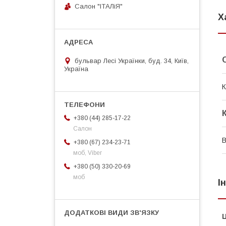
Салон "ІТАЛіЯ"
Х
бульвар Лесі Українки, буд. 34, Київ,
Україна
К
+380 (44) 285-17-22
Салон
В
+380 (67) 234-23-71
моб, Viber
+380 (50) 330-20-69
моб
І
Ц