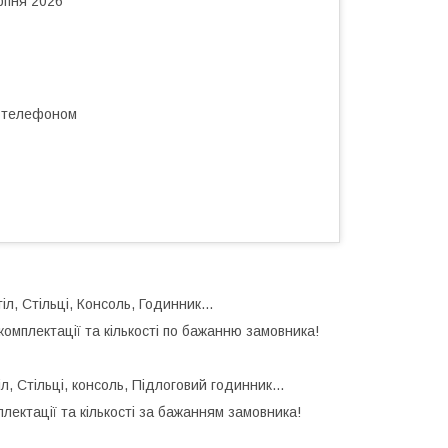
рпня 2026
а телефоном
іл, Стільці, Консоль, Годинник...
комплектації та кількості по бажанню замовника!
л, Стільці, консоль, Підлоговий годинник...
лектації та кількості за бажанням замовника!