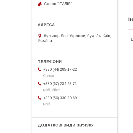
Салон "ІТАЛіЯ"
І
бульвар Лесі Українки, буд. 34, Київ,
Ц
Україна
+380 (44) 285-17-22
Салон
+380 (67) 234-23-71
моб, Viber
+380 (50) 330-20-69
моб