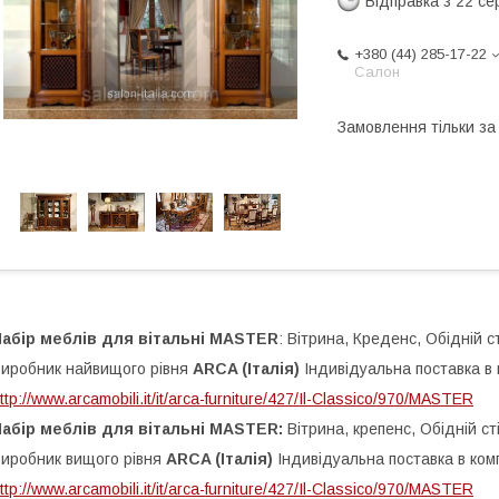
Відправка з 22 се
+380 (44) 285-17-22
Салон
Замовлення тільки з
Набір меблів для вітальні MASTER
: Вітрина, Креденс, Обідній ст
иробник найвищого рівня
ARCA (Італія)
Індивідуальна поставка в 
ttp://www.arcamobili.it/it/arca-furniture/427/Il-Classico/970/MASTER
абір меблів для вітальні MASTER:
Вітрина, крепенс, Обідній сті
иробник вищого рівня
ARCA (Італія)
Індивідуальна поставка в комп
ttp://www.arcamobili.it/it/arca-furniture/427/Il-Classico/970/MASTER