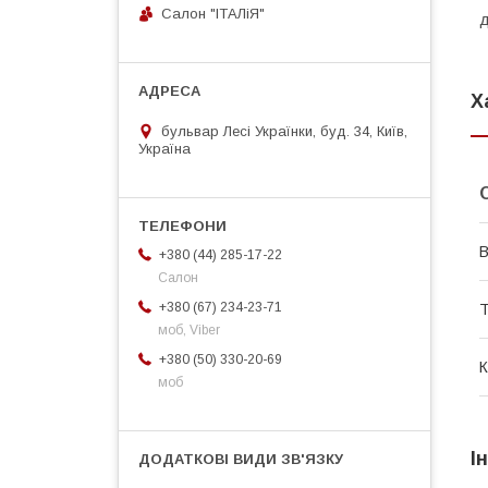
Салон "ІТАЛіЯ"
д
Х
бульвар Лесі Українки, буд. 34, Київ,
Україна
В
+380 (44) 285-17-22
Салон
+380 (67) 234-23-71
Т
моб, Viber
+380 (50) 330-20-69
К
моб
І