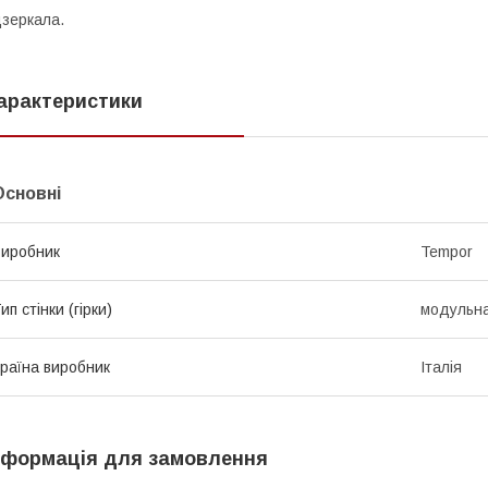
зеркала.
арактеристики
Основні
иробник
Tempor
ип стінки (гірки)
модульн
раїна виробник
Італія
нформація для замовлення