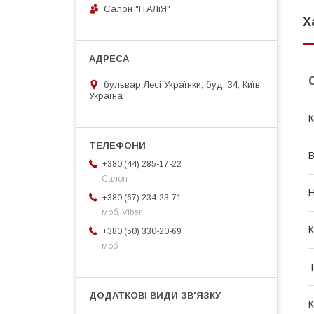
Салон "ІТАЛіЯ"
Х
бульвар Лесі Українки, буд. 34, Київ,
Україна
К
В
+380 (44) 285-17-22
Салон
Н
+380 (67) 234-23-71
моб, Viber
К
+380 (50) 330-20-69
моб
Т
К