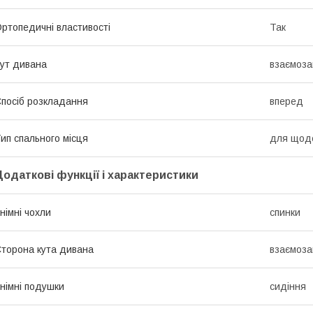
ртопедичні властивості
Так
ут дивана
взаємоза
посіб розкладання
вперед
ип спального місця
для щоде
Додаткові функції і характеристики
німні чохли
спинки
торона кута дивана
взаємоза
німні подушки
сидіння