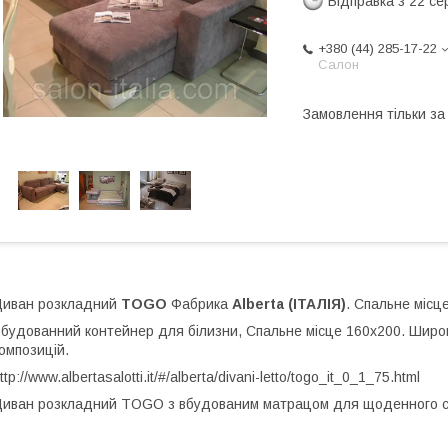
Відправка з 22 се
+380 (44) 285-17-22
Салон
Замовлення тільки з
иван розкладний
TOGO
Фабрика
Alberta (ІТАЛІЯ)
. Спальне місц
будованний контейнер для білизни, Спальне місце 160х200. Широк
омпозицій.
ttp://www.albertasalotti.it/#/alberta/divani-letto/togo_it_0_1_75.html
иван розкладний TOGO з вбудованим матрацом для щоденного сну.