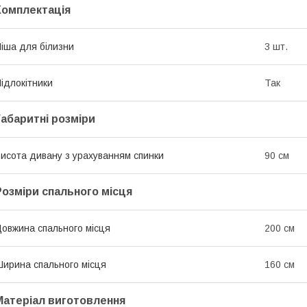
Комплектація
іша для білизни
3 шт.
ідлокітники
Так
Габаритні розміри
исота дивану з урахуванням спинки
90 см
Розміри спального місця
овжина спального місця
200 см
ирина спального місця
160 см
Матеріал виготовлення