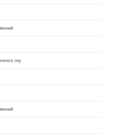
мінний
нного сну
мінний