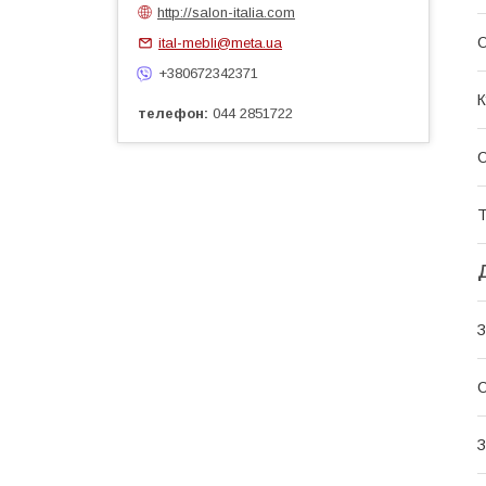
http://salon-italia.com
О
ital-mebli@meta.ua
+380672342371
К
телефон
044 2851722
С
Т
З
С
З