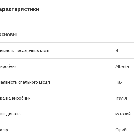
арактеристики
Основні
ількість посадочних місць
4
иробник
Alberta
аявність спального місця
Так
раїна виробник
Італія
ип дивана
кутовий
олір
Сірий