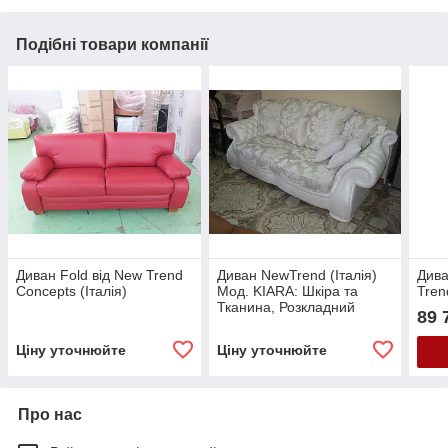
Подібні товари компанії
Диван Fold від New Trend
Диван NewTrend (Італія)
Дива
Concepts (Італія)
Мод. KIARA: Шкіра та
Tren
Тканина, Розкладний
89 
Ціну уточнюйте
Ціну уточнюйте
Про нас