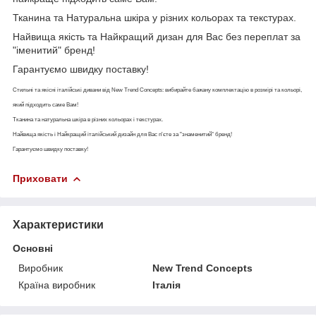
Тканина та Натуральна шкіра у різних кольорах та текстурах.
Найвища якість та Найкращий дизан для Вас без переплат за
"іменитий" бренд!
Гарантуємо швидку поставку!
Стильні та якісні італійські дивани від New Trend Concepts: вибирайте бажану комплектацію в розмірі та кольорі,
який підходить саме Вам!
Тканина та натуральна шкіра в різних кольорах і текстурах.
Найвища якість і Найкращий італійський дизайн для Вас п'єте за "знаменитий" бренд!
Гарантуємо швидку поставку!
Приховати
Характеристики
Основні
Виробник
New Trend Concepts
Країна виробник
Італія