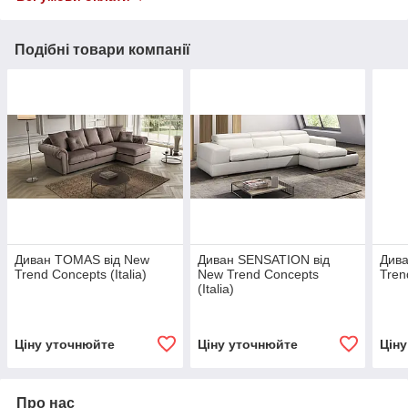
Подібні товари компанії
Диван TOMAS від New
Диван SENSATION від
Дива
Trend Concepts (Italia)
New Trend Concepts
Tren
(Italia)
Ціну уточнюйте
Ціну уточнюйте
Цін
Про нас