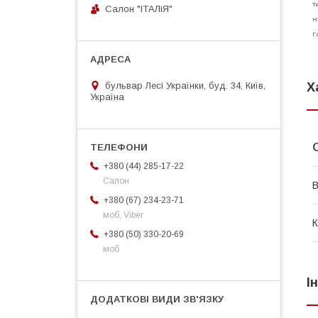
Тк
Салон "ІТАЛіЯ"
На
Га
бульвар Лесі Українки, буд. 34, Київ,
Х
Україна
+380 (44) 285-17-22
Салон
В
+380 (67) 234-23-71
моб, Viber
К
+380 (50) 330-20-69
моб
І