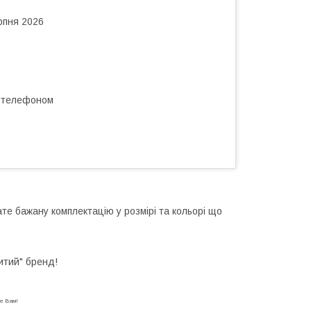
рпня 2026
а телефоном
те бажану комплектацію у розмірі та кольорі що
итий" бренд!
аме Вам!