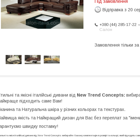
Під замовлення
Відправка з 20 се
+380 (44) 285-17-22
Салон
Замовлення тільки з
тильні та якісні італійські дивани від
New Trend Concepts:
вибира
айкраще підходить саме Вам!
канина та Натуральна шкіра у різних кольорах та текстурах.
айвища якість та Найкращий дизан для Вас без переплат за "імен
арантуємо швидку поставку!
ильні та якісні італійські дивани від New Trend Concepts: вибирайте бажану комплектацію в розмірі та кольорі, який підходить с