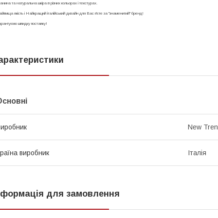
анина та натуральна шкіра в різних кольорах і текстурах.
йвища якість і Найкращий італійський дизайн для Вас п'єте за "знаменитий" бренд!
рантуємо швидку поставку!
арактеристики
Основні
иробник
New Tren
раїна виробник
Італія
нформація для замовлення