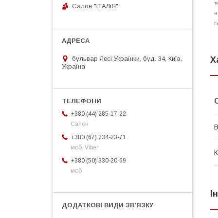
Тк
Салон "ІТАЛіЯ"
На
Га
бульвар Лесі Українки, буд. 34, Київ,
Х
Україна
+380 (44) 285-17-22
Салон
В
+380 (67) 234-23-71
моб, Viber
К
+380 (50) 330-20-69
моб
І