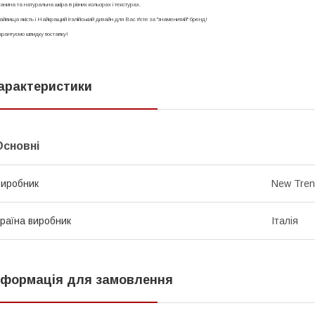
анина та натуральна шкіра в різних кольорах і текстурах.
йвища якість і Найкращий італійський дизайн для Вас п'єте за "знаменитий" бренд!
рантуємо швидку поставку!
арактеристики
Основні
иробник
New Tren
раїна виробник
Італія
нформація для замовлення