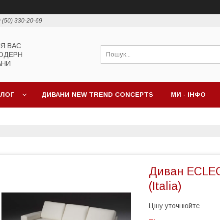
 (50) 330-20-69
ЛЯ ВАС
МОДЕРН
АНИ
АЛОГ
ДИВАНИ NEW TREND CONCEPTS
МИ - ІНФО
Диван ECLEC
(Italia)
Ціну уточнюйте