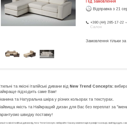
Під замовлення
Відправка з 21 се
+380 (44) 285-17-22
Салон
Замовлення тільки з
тильні та якісні італійські дивани від
New Trend Concepts:
вибира
айкраще підходить саме Вам!
канина та Натуральна шкіра у різних кольорах та текстурах.
айвища якість та Найкращий дизан для Вас без переплат за "імен
арантуємо швидку поставку!
ильні та якісні італійські дивани від New Trend Concepts: вибирайте бажану комплектацію в розмірі та кольорі, який підходить с