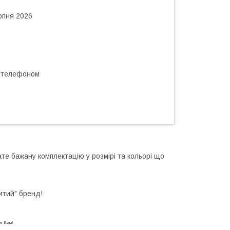
рпня 2026
а телефоном
те бажану комплектацію у розмірі та кольорі що
итий" бренд!
аме Вам!