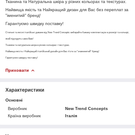
Тканина та Натуральна шкіра у різних кольорах та текстурах.
Найвища якість та Найкращий дизан для Вас без переплат за
"іменитий" бренд!
Гарантуємо швидку поставку!
Стильні та якісні італійські дивани від New Trend Concepts: вибирайте бажану комплектацію в розмірі та кольорі,
який підходить саме Вам!
Тканина та натуральна шкіра в різних кольорах і текстурах.
Найвища якість і Найкращий італійський дизайн для Вас п'єте за "знаменитий" бренд!
Гарантуємо швидку поставку!
Приховати
Характеристики
Основні
Виробник
New Trend Concepts
Країна виробник
Італія