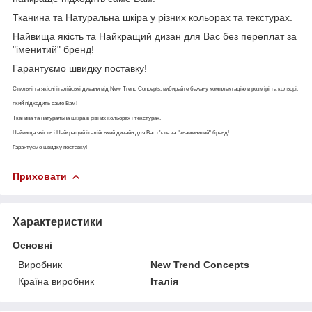
Тканина та Натуральна шкіра у різних кольорах та текстурах.
Найвища якість та Найкращий дизан для Вас без переплат за
"іменитий" бренд!
Гарантуємо швидку поставку!
Стильні та якісні італійські дивани від New Trend Concepts: вибирайте бажану комплектацію в розмірі та кольорі,
який підходить саме Вам!
Тканина та натуральна шкіра в різних кольорах і текстурах.
Найвища якість і Найкращий італійський дизайн для Вас п'єте за "знаменитий" бренд!
Гарантуємо швидку поставку!
Приховати
Характеристики
Основні
Виробник
New Trend Concepts
Країна виробник
Італія